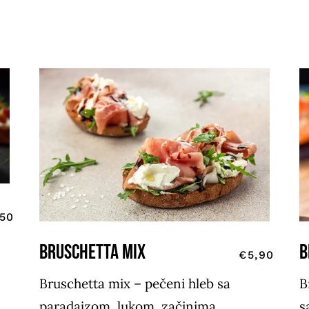
,50
BRUSCHETTA MIX
B
€5,90
Bruschetta mix – pečeni hleb sa
B
paradajzom, lukom, začinima,
s