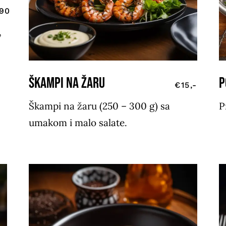
,90
,
Škampi na žaru
P
€15,-
Škampi na žaru (250 – 300 g) sa
P
umakom i malo salate.