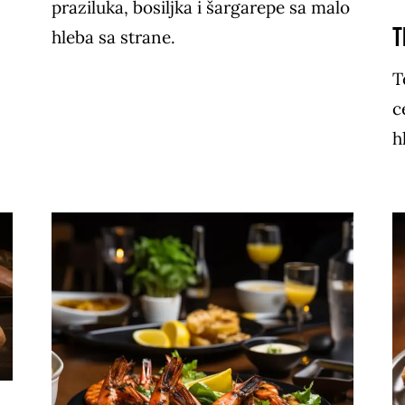
praziluka, bosiljka i šargarepe sa malo
T
hleba sa strane.
T
c
h