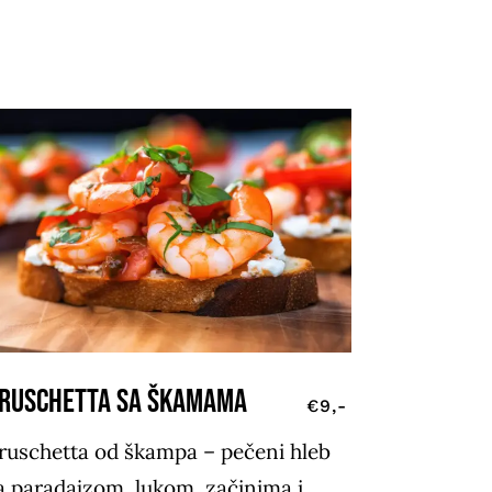
RUSCHETTA SA ŠKAMAMA
€9,-
ruschetta od škampa – pečeni hleb
a paradajzom, lukom, začinima i