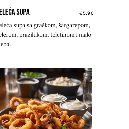
ELEĆA SUPA
€5,90
eleća supa sa graškom, šargarepom,
elerom, prazilukom, teletinom i malo
leba.