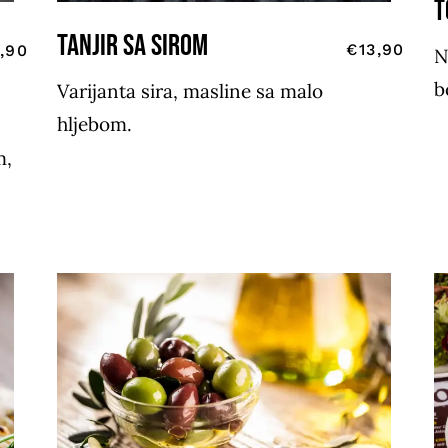
T
tanjir sa sirom
€13,90
,90
N
b
Varijanta sira, masline sa malo
hljebom.
m,