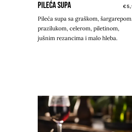
PILEĆA SUPA
€5
Pileća supa sa graškom, šargarepom
prazilukom, celerom, piletinom,
jušnim rezancima i malo hleba.