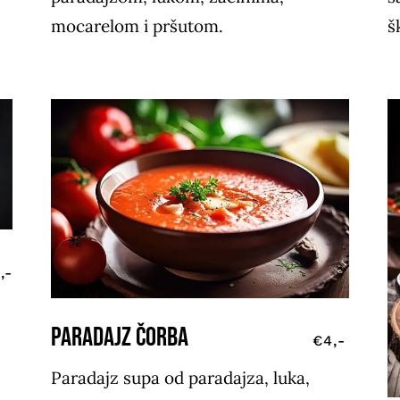
mocarelom i pršutom.
š
,-
PARADAJZ ČORBA
€4,-
Paradajz supa od paradajza, luka,