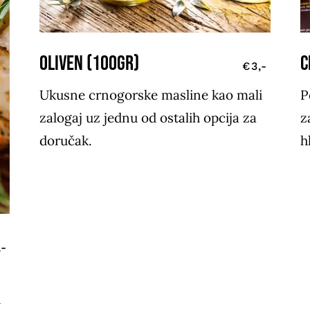
OLIVEN (100gr)
C
€3,-
Ukusne crnogorske masline kao mali
P
zalogaj uz jednu od ostalih opcija za
z
doručak.
h
,-
h