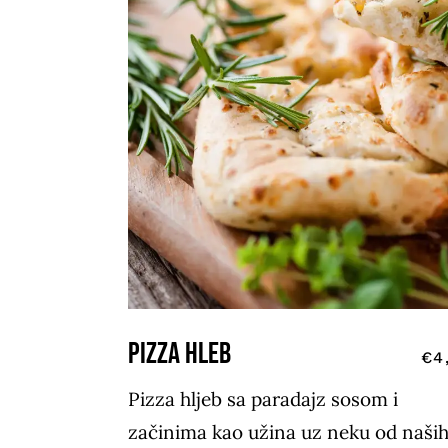
PIZZA HLEB
€4
Pizza hljeb sa paradajz sosom i
začinima kao užina uz neku od naši