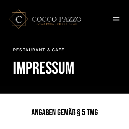
Zum
Inhalt
Togg
springen
Navi
Cocco Pazzo
RESTAURANT & CAFÉ
Menu
Impressum
Reservierung & Kontakt
Deutsch
Angaben gemäß § 5 TMG